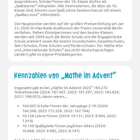
ausprobieren, Schüler*innen der 10. Klasse dürfen als
Spätstarter
mitspielen. Alle Interessierten, die älter als 10.
Klasse sind, können zum Spaß (ohne Gewinnchance) mit einem
Spaßaccount
mitknobeln.
Die Hauptpreise werden auf der großen Preisverleihung am Jan
23. 2026 im Max-Kade-Auditorium der Freien Universität Berlin
verliehen. Neben Einzelpersonen und den besten Klassen
werden seit 2009 auch die Beste Schule und die Engagierteste
Schule prämiert sowie die besten Grundschulen, Gesamtschulen,
Sek-I-Schulen, Freie Schulen und Förderschulen. Für Mathe-AGs
und
internationale Schulen
aus nicht-deutschsprachigen
Ländern gibt es eigene Preiskategorien.
Kennzahlen von „Mathe im Advent“
Insgesamt gab es bei „Mathe im Advent 2025” 184.272
Teilnehmende (2024: 187.407, 2023: 191.297, 2022: 183.839,
2021: 188.953), davon waren...
164.005 Schüler*innen der Jahrgänge 2-10 (2024:
166.308, 2023 172.328, 2022: 167.784)
10.128 Lehrer*innen (2024: 10.131, 2023: 8.984, 2022:
7.914)
10.139 Spaßspieler*innen jeglichen Alters (2024:
10.968, 2023: 9.985, 2022: 8.141)
Es haben 6.915 Klassen am Klassenspiel teilgenommen (2024: