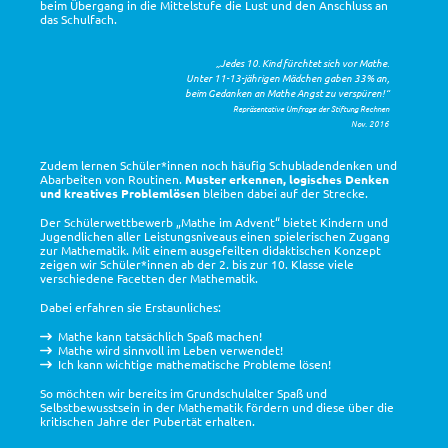
beim Übergang in die Mittelstufe die Lust und den Anschluss an
das Schulfach.
„Jedes 10. Kind fürchtet sich vor Mathe.
Unter 11-13-jährigen Mädchen gaben 33% an,
beim Gedanken an Mathe Angst zu verspüren!“
Repräsentative Umfrage der Stiftung Rechnen
Nov. 2016
Zudem lernen Schüler*innen noch häufig Schubladendenken und
Abarbeiten von Routinen.
Muster erkennen, logisches Denken
und kreatives Problemlösen
bleiben dabei auf der Strecke.
Der Schülerwettbewerb „Mathe im Advent“ bietet Kindern und
Jugendlichen aller Leistungsniveaus einen spielerischen Zugang
zur Mathematik. Mit einem ausgefeilten didaktischen Konzept
zeigen wir Schüler*innen ab der 2. bis zur 10. Klasse viele
verschiedene Facetten der Mathematik.
Dabei erfahren sie Erstaunliches:
Mathe kann tatsächlich Spaß machen!
Mathe wird sinnvoll im Leben verwendet!
Ich kann wichtige mathematische Probleme lösen!
So möchten wir bereits im Grundschulalter Spaß und
Selbstbewusstsein in der Mathematik fördern und diese über die
kritischen Jahre der Pubertät erhalten.