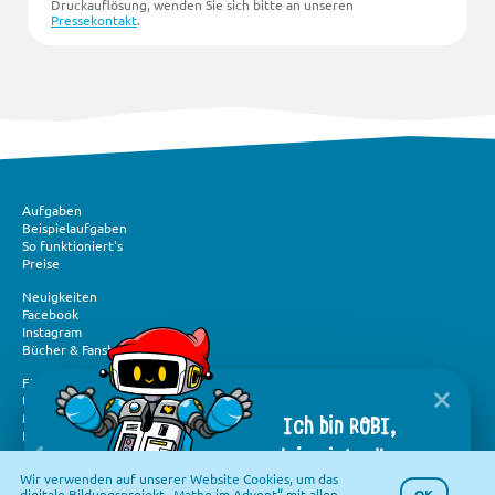
Druckauflösung, wenden Sie sich bitte an unseren
Pressekontakt
.
Aufgaben
Beispielaufgaben
So funktioniert's
Preise
Neuigkeiten
Facebook
Instagram
Bücher & Fanshop
Förderung und Spenden
Über „Mathe im Advent“
Ich bin ROBI,
Medien und Presse
Flyer & Logos
dein virtueller
Häufige Fragen
Wir verwenden auf unserer Website Cookies, um das
Assistent.
Kontakt
OK
digitale Bildungsprojekt „Mathe im Advent“ mit allen