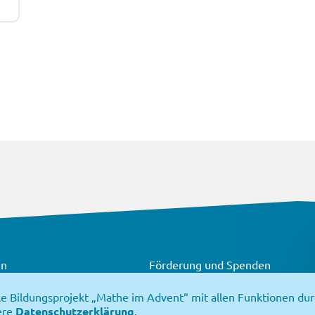
en
Förderung und Spenden
Über „Mathe im Advent“
Medien und Presse
le Bildungsprojekt „Mathe im Advent“ mit allen Funktionen d
Fanshop
Flyer & Logos
ere
Datenschutzerklärung
.