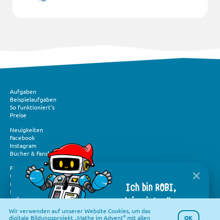
Aufgaben
Beispielaufgaben
So funktioniert's
Preise
Neuigkeiten
Facebook
Instagram
Bücher & Fanshop
Förderung und Spenden
Über „Mathe im Advent“
Ich bin ROBI,
Medien und Presse
Flyer & Logos
dein virtueller
Häufige Fragen
Wir verwenden auf unserer Website Cookies, um das
Assistent.
Kontakt
OK
digitale Bildungsprojekt „Mathe im Advent“ mit allen