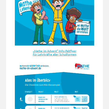
„Mathe im Advent“-Info-Faltflyer
für Lehrkräfte aller Schulformen