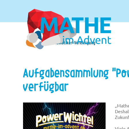
Aufgabensammlung "Po
verfügbar
„Mathe
Deshal
Zukunf
Viele 