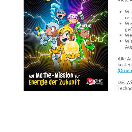
Wie
res
Wel
gef
Wel
Wie
Aus
Alle A
kosten
(Dropb
Das Wi
Techno