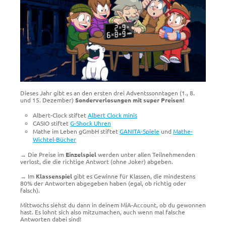
Dieses Jahr gibt es an den ersten drei Adventssonntagen (1., 8.
und 15. Dezember)
Sonderverlosungen mit super Preisen!
Albert-Clock stiftet
Albert Clock minis
CASIO stiftet
G-Shock Uhren
Mathe im Leben gGmbH stiftet
GANITA-Spiele
und
Mathe-
Wichtel-Bücher
→ Die Preise im
Einzelspiel
werden unter allen Teilnehmenden
verlost, die die richtige Antwort (ohne Joker) abgeben.
→ Im
Klassenspiel
gibt es Gewinne für Klassen, die mindestens
80% der Antworten abgegeben haben (egal, ob richtig oder
falsch).
Mittwochs siehst du dann in deinem MiA-Account, ob du gewonnen
hast. Es lohnt sich also mitzumachen, auch wenn mal falsche
Antworten dabei sind!