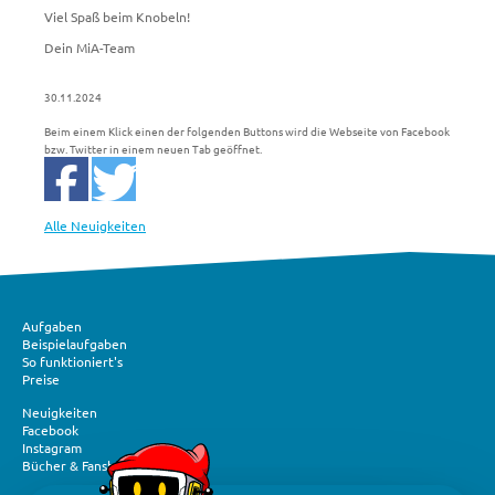
Viel Spaß beim Knobeln!
Dein MiA-Team
30.11.2024
Beim einem Klick einen der folgenden Buttons wird die Webseite von Facebook
bzw. Twitter in einem neuen Tab geöffnet.
Alle Neuigkeiten
Aufgaben
Beispielaufgaben
So funktioniert's
Preise
Neuigkeiten
Facebook
Instagram
Bücher & Fanshop