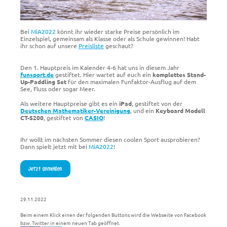
Bei
MiA2022
könnt ihr wieder starke Preise persönlich im
Einzelspiel, gemeinsam als Klasse oder als Schule gewinnen! Habt
ihr schon auf unsere
Preisliste
geschaut?
Den 1. Hauptpreis im Kalender 4-6 hat uns in diesem Jahr
funsport.de
gestiftet. Hier wartet auf euch ein
komplettes Stand-
Up-Paddling Set
für den maximalen Funfaktor-Ausflug auf dem
See, Fluss oder sogar Meer.
Als weitere Hauptpreise gibt es ein
iPad
, gestiftet von der
Deutschen Mathematiker-Vereinigung
, und ein
Keyboard Modell
CT-S200
, gestiftet von
CASIO
!
Ihr wollt im nächsten Sommer diesen coolen Sport ausprobieren?
Dann spielt jetzt mit bei
MiA2022
!
Jetzt anmelden
29.11.2022
Beim einem Klick einen der folgenden Buttons wird die Webseite von Facebook
bzw. Twitter in einem neuen Tab geöffnet.