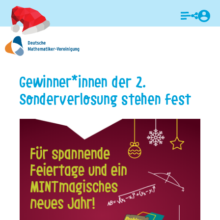
Login
Gewinner*innen der 2.
Sonderverlosung stehen fest