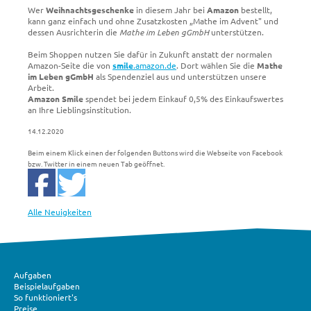
Wer
Weihnachtsgeschenke
in diesem Jahr bei
Amazon
bestellt,
kann ganz einfach und ohne Zusatzkosten „Mathe im Advent" und
dessen Ausrichterin die
Mathe im Leben gGmbH
unterstützen.
Beim Shoppen nutzen Sie dafür in Zukunft anstatt der normalen
Amazon-Seite die von
smile
.amazon.de
. Dort wählen Sie die
Mathe
im Leben gGmbH
als Spendenziel aus und unterstützen unsere
Arbeit.
Amazon Smile
spendet bei jedem Einkauf 0,5% des Einkaufswertes
an Ihre Lieblingsinstitution.
14.12.2020
Beim einem Klick einen der folgenden Buttons wird die Webseite von Facebook
bzw. Twitter in einem neuen Tab geöffnet.
Alle Neuigkeiten
Aufgaben
Beispielaufgaben
So funktioniert's
Preise