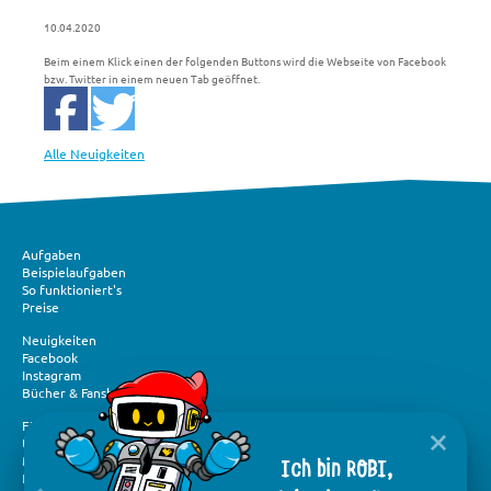
10.04.2020
Beim einem Klick einen der folgenden Buttons wird die Webseite von Facebook
bzw. Twitter in einem neuen Tab geöffnet.
Alle Neuigkeiten
Aufgaben
Beispielaufgaben
So funktioniert's
Preise
Neuigkeiten
Facebook
Instagram
Bücher & Fanshop
Förderung und Spenden
Über „Mathe im Advent“
Ich bin ROBI,
Medien und Presse
Flyer & Logos