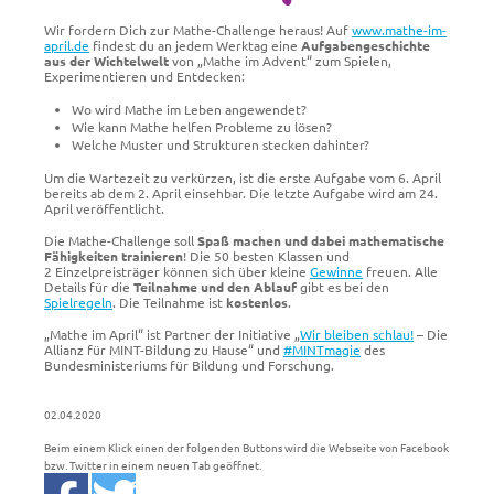
Wir fordern Dich zur Mathe-Challenge heraus! Auf
www.mathe-im-
april.de
findest du an jedem Werktag eine
Aufgabengeschichte
aus der Wichtelwelt
von „Mathe im Advent“ zum Spielen,
Experimentieren und Entdecken:
Wo wird Mathe im Leben angewendet?
Wie kann Mathe helfen Probleme zu lösen?
Welche Muster und Strukturen stecken dahinter?
Um die Wartezeit zu verkürzen, ist die erste Aufgabe vom 6. April
bereits ab dem 2. April einsehbar. Die letzte Aufgabe wird am 24.
April veröffentlicht.
Die Mathe-Challenge soll
Spaß machen und dabei mathematische
Fähigkeiten trainieren
! Die 50 besten Klassen und
2 Einzelpreisträger können sich über kleine
Gewinne
freuen. Alle
Details für die
Teilnahme und den Ablauf
gibt es bei den
Spielregeln
. Die Teilnahme ist
kostenlos
.
„Mathe im April“ ist Partner der Initiative „
Wir bleiben schlau!
– Die
Allianz für MINT-Bildung zu Hause“ und
#MINTmagie
des
Bundesministeriums für Bildung und Forschung.
02.04.2020
Beim einem Klick einen der folgenden Buttons wird die Webseite von Facebook
bzw. Twitter in einem neuen Tab geöffnet.