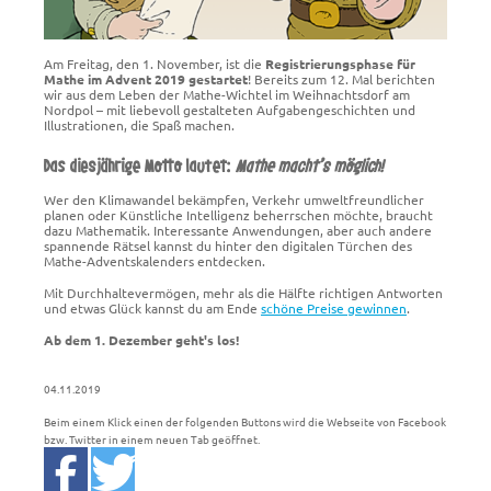
Am Freitag, den 1. November, ist die
Registrierungsphase für
Mathe im Advent 2019 gestartet
! Bereits zum 12. Mal berichten
wir aus dem Leben der Mathe-Wichtel im Weihnachtsdorf am
Nordpol – mit liebevoll gestalteten Aufgabengeschichten und
Illustrationen, die Spaß machen.
Das diesjährige Motto lautet:
Mathe macht’s möglich!
Wer den Klimawandel bekämpfen, Verkehr umweltfreundlicher
planen oder Künstliche Intelligenz beherrschen möchte, braucht
dazu Mathematik. Interessante Anwendungen, aber auch andere
spannende Rätsel kannst du hinter den digitalen Türchen des
Mathe-Adventskalenders entdecken.
Mit Durchhaltevermögen, mehr als die Hälfte richtigen Antworten
und etwas Glück kannst du am Ende
schöne Preise gewinnen
.
Ab dem 1. Dezember geht's los!
04.11.2019
Beim einem Klick einen der folgenden Buttons wird die Webseite von Facebook
bzw. Twitter in einem neuen Tab geöffnet.