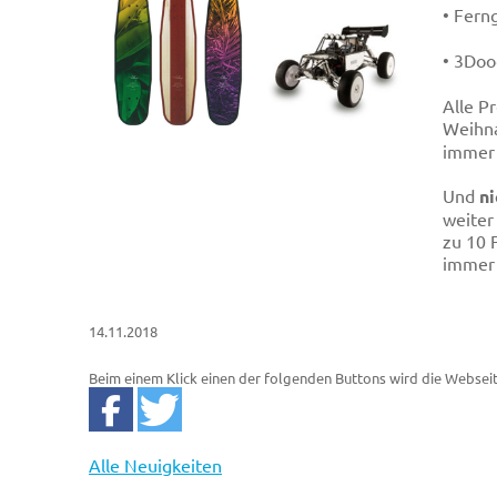
• Fern
• 3Doo
Alle P
Weihn
immer 
Und
n
weiter
zu 10 
immer 
14.11.2018
Beim einem Klick einen der folgenden Buttons wird die Websei
Alle Neuigkeiten