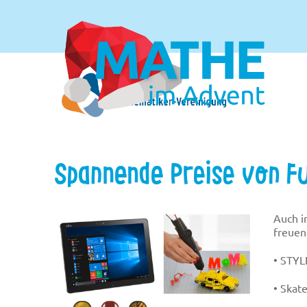
Spannende Preise von Fu
Auch i
freuen
• STYL
• Skat