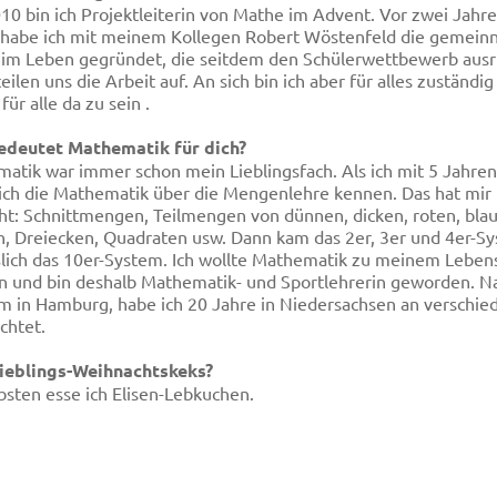
010 bin ich Projektleiterin von Mathe im Advent. Vor zwei Jahr
 habe ich mit meinem Kollegen Robert Wöstenfeld die gemei
im Leben gegründet, die seitdem den Schülerwettbewerb ausri
eilen uns die Arbeit auf. An sich bin ich aber für alles zuständi
für alle da zu sein
.
edeutet Mathematik für dich?
atik war immer schon mein Lieblingsfach. Als ich mit 5 Jahren 
 ich die Mathematik über die Mengenlehre kennen. Das hat mi
t: Schnittmengen, Teilmengen von dünnen, dicken, roten, bla
n, Dreiecken, Quadraten usw. Dann kam das 2er, 3er und 4er-S
ßlich das 10er-System. Ich wollte Mathematik zu meinem Lebens
 und bin deshalb Mathematik- und Sportlehrerin geworden. 
m in Hamburg, habe ich 20 Jahre in Niedersachsen an verschi
chtet.
ieblings-Weihnachtskeks?
bsten esse ich Elisen-Lebkuchen.