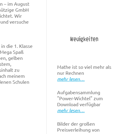
en – im August
nnützige GmbH
chtet. Wir
g und versuche
Neuigkeiten
in die 1. Klasse
r Mega Spaß
uen, gelben
ystem,
Mathe ist so viel mehr als
inhalt zu
nur Rechnen
Nach meinem
mehr lesen…
edenen Schulen
Aufgabensammlung
"Power-Wichtel" zum
Download verfügbar
mehr lesen…
Bilder der großen
Preisverleihung von