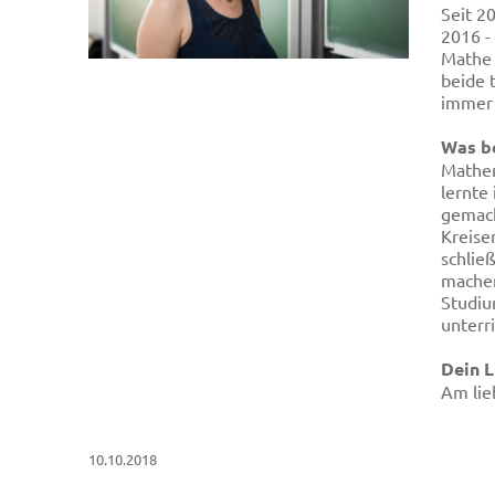
Seit 2
2016 -
Mathe 
beide t
immer 
Was b
Mathem
lernte
gemach
Kreise
schlie
machen
Studiu
unterri
Dein L
Am lie
10.10.2018