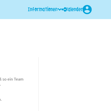
Informationen
Kalender
Login
oß so ein Team
.
m.