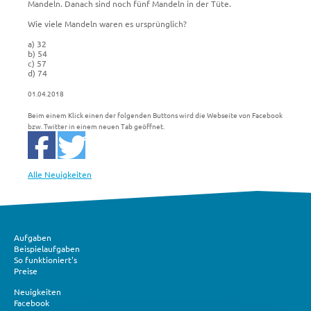
Mandeln. Danach sind noch fünf Mandeln in der Tüte.
Wie viele Mandeln waren es ursprünglich?
a) 32
b) 54
c) 57
d) 74
01.04.2018
Beim einem Klick einen der folgenden Buttons wird die Webseite von Facebook
bzw. Twitter in einem neuen Tab geöffnet.
Alle Neuigkeiten
Aufgaben
Beispielaufgaben
So funktioniert's
Preise
Neuigkeiten
Facebook