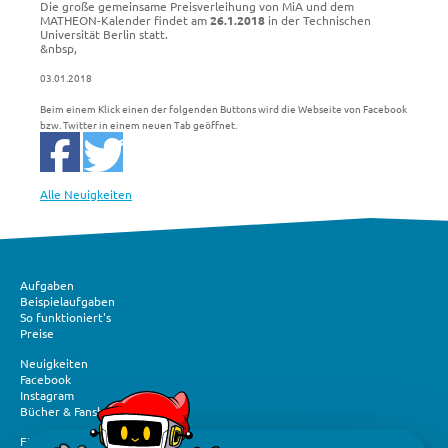
Die große gemeinsame Preisverleihung von MiA und dem
M
ATHEON
-Kalender findet am
26.1.2018
in der Technischen
Universität Berlin statt.
&nbsp,
03.01.2018
Beim einem Klick einen der folgenden Buttons wird die Webseite von Facebook
bzw. Twitter in einem neuen Tab geöffnet.
Alle Neuigkeiten
Aufgaben
Beispielaufgaben
So funktioniert's
Preise
Neuigkeiten
Facebook
Instagram
Bücher & Fanshop
Förderung und Spenden