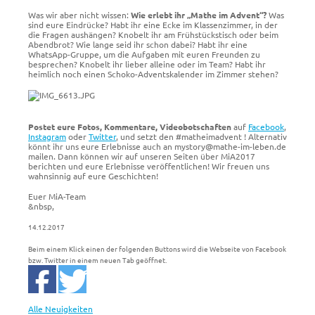
Was wir aber nicht wissen:
Wie erlebt ihr „Mathe im Advent“?
Was
sind eure Eindrücke? Habt ihr eine Ecke im Klassenzimmer, in der
die Fragen aushängen? Knobelt ihr am Frühstückstisch oder beim
Abendbrot? Wie lange seid ihr schon dabei? Habt ihr eine
WhatsApp-Gruppe, um die Aufgaben mit euren Freunden zu
besprechen? Knobelt ihr lieber alleine oder im Team? Habt ihr
heimlich noch einen Schoko-Adventskalender im Zimmer stehen?
Postet eure Fotos, Kommentare, Videobotschaften
auf
Facebook
,
Instagram
oder
Twitter
, und setzt den #matheimadvent ! Alternativ
könnt ihr uns eure Erlebnisse auch an mystory@mathe-im-leben.de
mailen. Dann können wir auf unseren Seiten über MiA2017
berichten und eure Erlebnisse veröffentlichen! Wir freuen uns
wahnsinnig auf eure Geschichten!
Euer MiA-Team
&nbsp,
14.12.2017
Beim einem Klick einen der folgenden Buttons wird die Webseite von Facebook
bzw. Twitter in einem neuen Tab geöffnet.
Alle Neuigkeiten