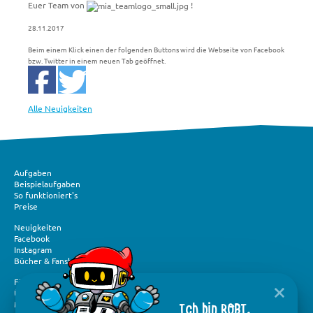
Euer Team von
!
28.11.2017
Beim einem Klick einen der folgenden Buttons wird die Webseite von Facebook
bzw. Twitter in einem neuen Tab geöffnet.
Alle Neuigkeiten
Aufgaben
Beispielaufgaben
So funktioniert's
Preise
Neuigkeiten
Facebook
Instagram
Bücher & Fanshop
Förderung und Spenden
Über „Mathe im Advent“
Ich bin ROBI,
Medien und Presse