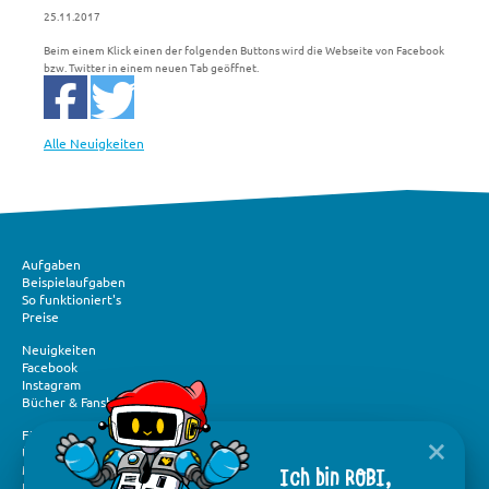
25.11.2017
Beim einem Klick einen der folgenden Buttons wird die Webseite von Facebook
bzw. Twitter in einem neuen Tab geöffnet.
Alle Neuigkeiten
Aufgaben
Beispielaufgaben
So funktioniert's
Preise
Neuigkeiten
Facebook
Instagram
Bücher & Fanshop
Förderung und Spenden
Über „Mathe im Advent“
Ich bin ROBI,
Medien und Presse
Flyer & Logos