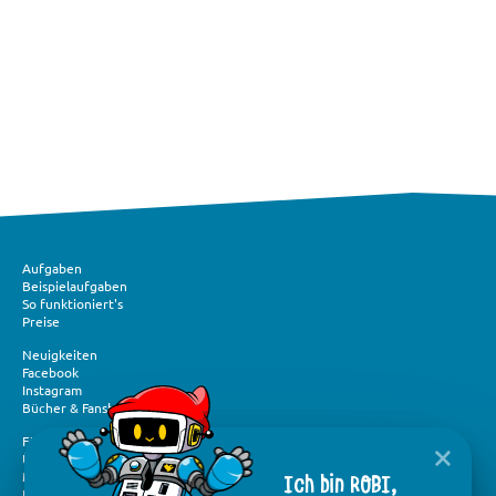
Aufgaben
Beispielaufgaben
So funktioniert's
Preise
Neuigkeiten
Facebook
Instagram
Bücher & Fanshop
Förderung und Spenden
Über „Mathe im Advent“
Ich bin ROBI,
Medien und Presse
Flyer & Logos